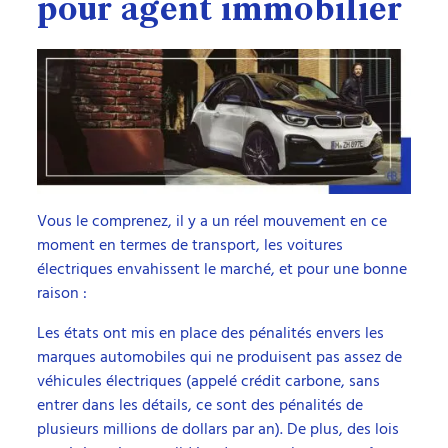
pour agent immobilier
Vous le comprenez, il y a un réel mouvement en ce
moment en termes de transport, les voitures
électriques envahissent le marché, et pour une bonne
raison :
Les états ont mis en place des pénalités envers les
marques automobiles qui ne produisent pas assez de
véhicules électriques (appelé crédit carbone, sans
entrer dans les détails, ce sont des pénalités de
plusieurs millions de dollars par an). De plus, des lois