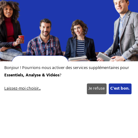
Nous rejoindre
Bonjour ! Pourrions-nous activer des services supplémentaires pour
Essentiels, Analyse & Vidéos
?
Télécharger la brochure
Laissez-moi choisir
...
Je refuse
C'est bon.
Côté
mandataire