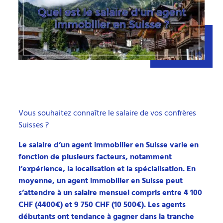
Vous souhaitez connaître le salaire de vos confrères
Suisses ?
Le salaire d’un agent immobilier en Suisse varie en
fonction de plusieurs facteurs, notamment
l’expérience, la localisation et la spécialisation. En
moyenne, un agent immobilier en Suisse peut
s’attendre à un salaire mensuel compris entre 4 100
CHF (4400€) et 9 750 CHF (10 500€). Les agents
débutants ont tendance à gagner dans la tranche