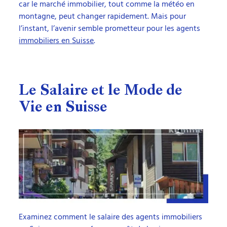
car le marché immobilier, tout comme la météo en
montagne, peut changer rapidement. Mais pour
l’instant, l’avenir semble prometteur pour les agents
immobiliers en Suisse
.
Le Salaire et le Mode de
Vie en Suisse
Examinez comment le salaire des agents immobiliers