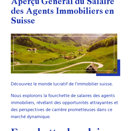
Aperçu Général du Salaire
des Agents Immobiliers en
Suisse
Découvrez le monde lucratif de l’immobilier suisse.
Nous explorons la fourchette de salaires des agents
immobiliers, révélant des opportunités attrayantes et
des perspectives de carrière prometteuses dans ce
marché dynamique.