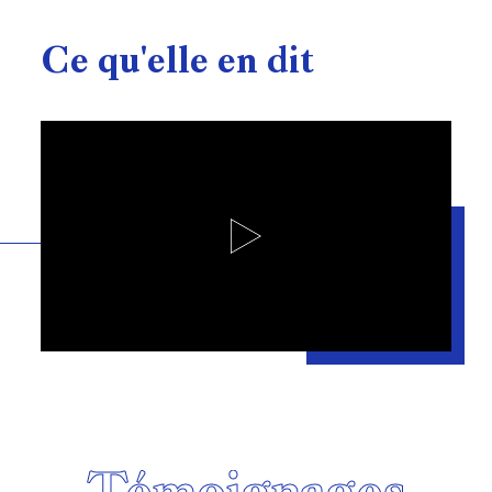
Ce
qu'elle
en
dit