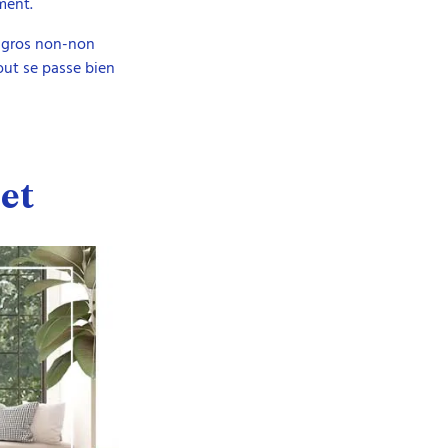
ment.
n gros non-non
out se passe bien
et