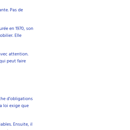
ante. Pas de
aurée en 1970, son
ilier. Elle
avec attention.
ui peut faire
the d’obligations
a loi exige que
bles. Ensuite, il