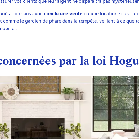
 rassurer vos clients que leur argent ne disparaîtra pas mystérieuse
unération sans avoir
conclu une vente
ou une location ; c’est u
est comme le gardien de phare dans la tempête, veillant à ce que t
obilier.
concernées par la loi Hogu