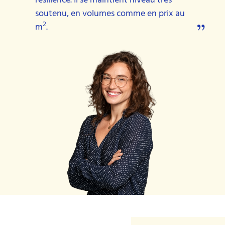
résilience. Il se maintient niveau très
soutenu, en volumes comme en prix au
„
2
m
.